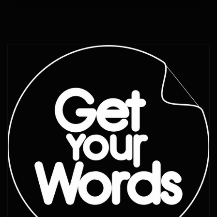
E
i
n
k
l
a
p
p
b
a
r
e
r
I